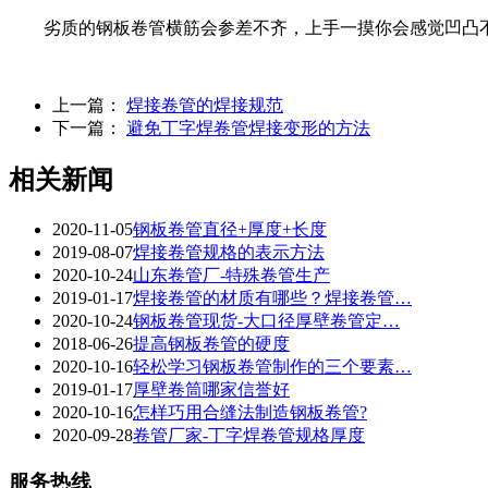
劣质的钢板卷管横筋会参差不齐，上手一摸你会感觉凹凸不平
上一篇：
焊接卷管的焊接规范
下一篇：
避免丁字焊卷管焊接变形的方法
相关新闻
2020-11-05
钢板卷管直径+厚度+长度
2019-08-07
焊接卷管规格的表示方法
2020-10-24
山东卷管厂-特殊卷管生产
2019-01-17
焊接卷管的材质有哪些？焊接卷管…
2020-10-24
钢板卷管现货-大口径厚壁卷管定…
2018-06-26
提高钢板卷管的硬度
2020-10-16
轻松学习钢板卷管制作的三个要素…
2019-01-17
厚壁卷筒哪家信誉好
2020-10-16
怎样巧用合缝法制造钢板卷管?
2020-09-28
卷管厂家-丁字焊卷管规格厚度
服务热线