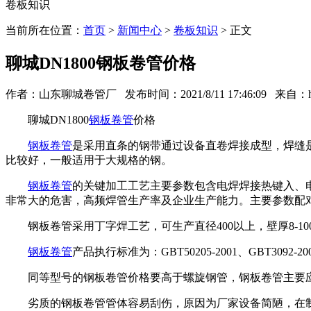
卷板知识
当前所在位置：
首页
>
新闻中心
>
卷板知识
> 正文
聊城DN1800钢板卷管价格
作者：山东聊城卷管厂 发布时间：2021/8/11 17:46:09 来自：http:/
聊城DN1800
钢板卷管
价格
钢板卷管
是采用直条的钢带通过设备直卷焊接成型，焊缝
比较好，一般适用于大规格的钢。
钢板卷管
的关键加工工艺主要参数包含电焊焊接热键入、
非常大的危害，高频焊管生产率及企业生产能力。主要参数配
钢板卷管采用丁字焊工艺，可生产直径400以上，壁厚8-1
钢板卷管
产品执行标准为：GBT50205-2001、GBT
同等型号的钢板卷管价格要高于螺旋钢管，钢板卷管主要应
劣质的钢板卷管管体容易刮伤，原因为厂家设备简陋，在制