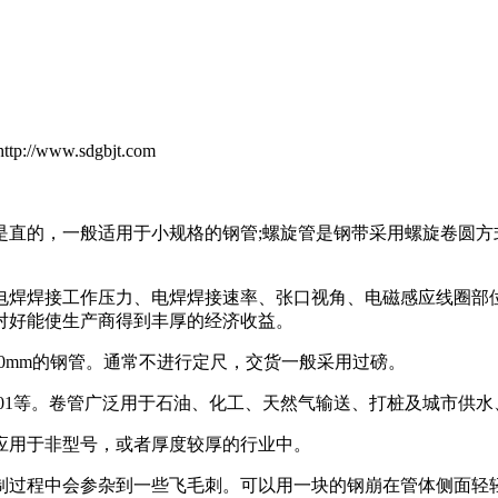
/www.sdgbjt.com
是直的，一般适用于小规格的钢管;螺旋管是钢带采用螺旋卷圆
电焊焊接工作压力、电焊焊接速率、张口视角、电磁感应线圈部
对好能使生产商得到丰厚的经济收益。
00mm的钢管。通常不进行定尺，交货一般采用过磅。
3092-2001等。卷管广泛用于石油、化工、天然气输送、打桩及城市
用于非型号，或者厚度较厚的行业中。
过程中会参杂到一些飞毛刺。可以用一块的钢崩在管体侧面轻