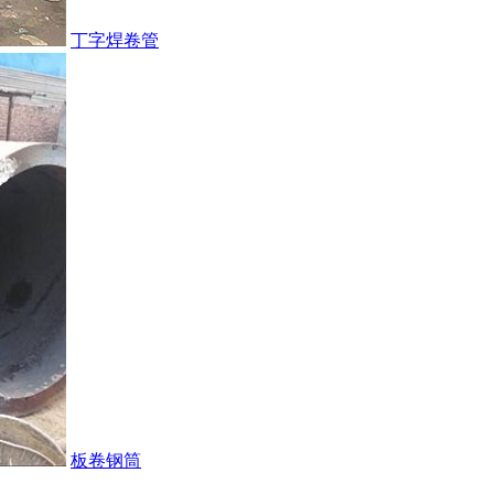
丁字焊卷管
板卷钢筒