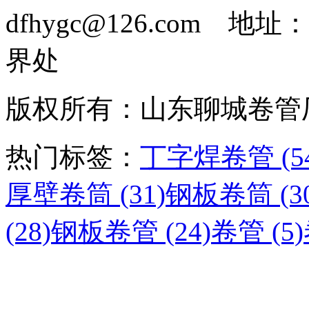
dfhygc@126.com
界处
版权所有：山东聊城卷
热门标签：
丁字焊卷管 (54
厚壁卷筒 (31)
钢板卷筒 (30
(28)
钢板卷管 (24)
卷管 (5)