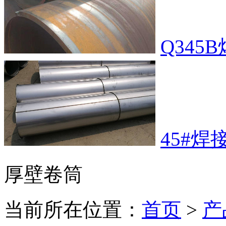
Q345
45#焊
厚壁卷筒
当前所在位置：
首页
>
产