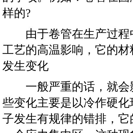
样的?
由于卷管在生产过程中
工艺的高温影响，它的材
发生变化
一般严重的话，就会影
些变化主要是以冷作硬化
子发生有规律的错排，它