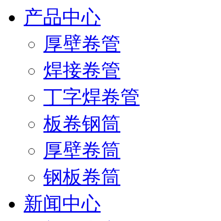
产品中心
厚壁卷管
焊接卷管
丁字焊卷管
板卷钢筒
厚壁卷筒
钢板卷筒
新闻中心