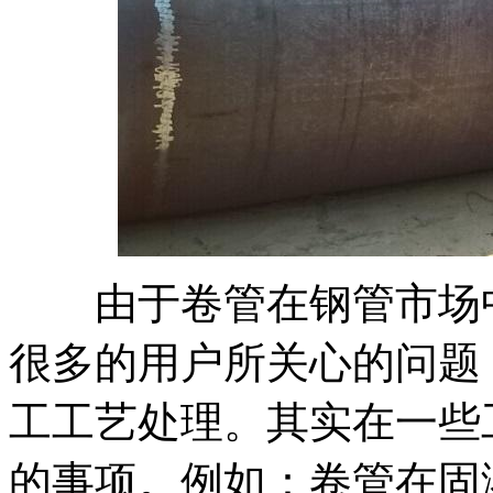
由于卷管在钢管市场中
很多的用户所关心的问题
工工艺处理。其实在一些
的事项。例如：卷管在固