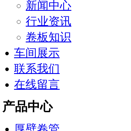
新闻中心
行业资讯
卷板知识
车间展示
联系我们
在线留言
产品中心
厚壁卷管