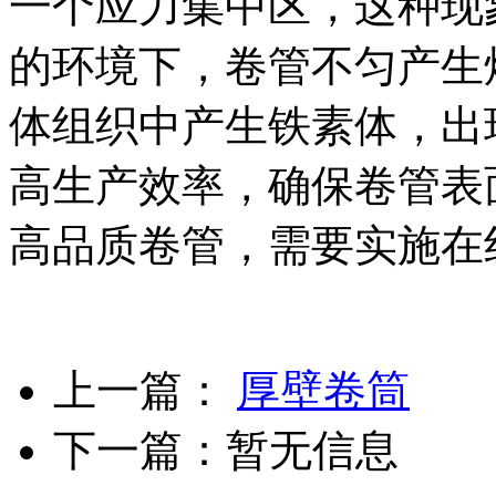
一个应力集中区，这种现
的环境下，卷管不匀产生
体组织中产生铁素体，出
高生产效率，确保卷管表
高品质卷管，需要实施在
上一篇：
厚壁卷筒
下一篇：暂无信息